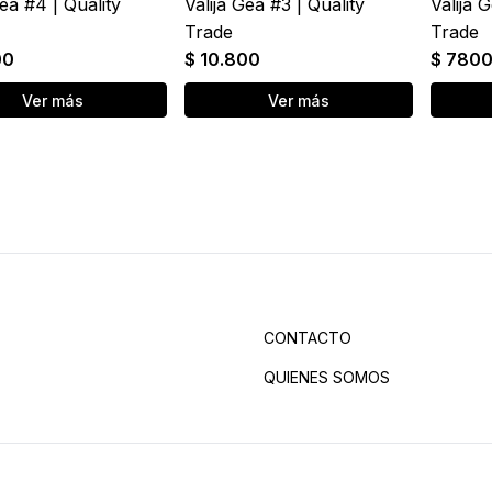
Gea #4 | Quality
Valija Gea #3 | Quality
Valija 
Trade
Trade
00
$ 10.800
$ 780
Ver más
Ver más
CONTACTO
QUIENES SOMOS